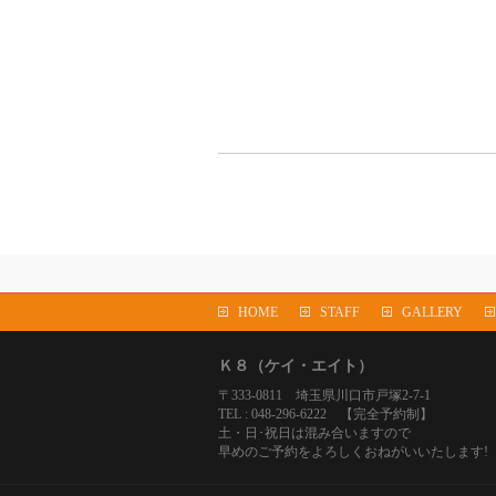
HOME
STAFF
GALLERY
Ｋ８（ケイ・エイト）
〒333-0811 埼玉県川口市戸塚2-7-1
TEL : 048-296-6222 【完全予約制】
土・日･祝日は混み合いますので
早めのご予約をよろしくおねがいいたします!