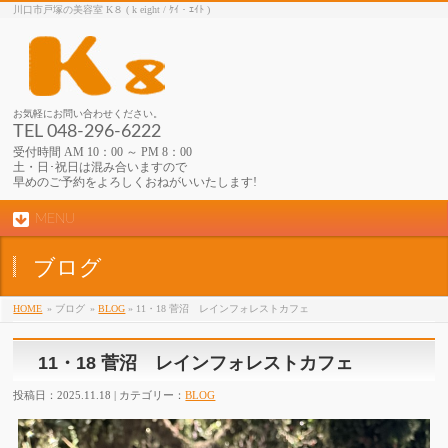
川口市戸塚の美容室 K８ ( k eight / ｹｲ・ｴｲﾄ )
お気軽にお問い合わせください。
TEL 048-296-6222
受付時間 AM 10：00 ～ PM 8：00
土・日･祝日は混み合いますので
早めのご予約をよろしくおねがいいたします!
MENU
ブログ
HOME
» ブログ
»
BLOG
» 11・18 菅沼 レインフォレストカフェ
11・18 菅沼 レインフォレストカフェ
投稿日：2025.11.18 | カテゴリー：
BLOG