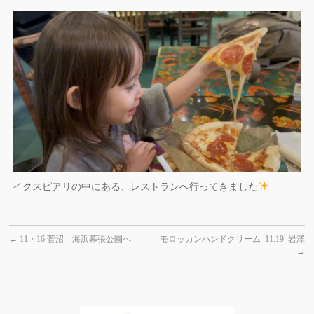
イクスピアリの中にある、レストランへ行ってきました
←
11・16 菅沼 海浜幕張公園へ
モロッカンハンドクリーム 11.19 岩澤
→