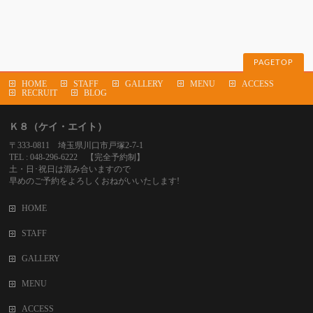
PAGETOP
HOME
STAFF
GALLERY
MENU
ACCESS
RECRUIT
BLOG
Ｋ８（ケイ・エイト）
〒333-0811 埼玉県川口市戸塚2-7-1
TEL : 048-296-6222 【完全予約制】
土・日･祝日は混み合いますので
早めのご予約をよろしくおねがいいたします!
HOME
STAFF
GALLERY
MENU
ACCESS