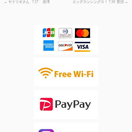
←
ヤドリギさん 7.17 岩澤
エッグスンシングス！ 7.19 菅沼
→