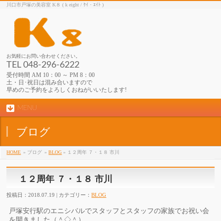
川口市戸塚の美容室 K８ ( k eight / ｹｲ・ｴｲﾄ )
お気軽にお問い合わせください。
TEL 048-296-6222
受付時間 AM 10：00 ～ PM 8：00
土・日･祝日は混み合いますので
早めのご予約をよろしくおねがいいたします!
MENU
ブログ
HOME
» ブログ
»
BLOG
» １２周年 ７・１８ 市川
１２周年 ７・１８ 市川
投稿日：2018.07.19 | カテゴリー：
BLOG
戸塚安行駅のエニシバルでスタッフとスタッフの家族でお祝い会
を開きました（＾◇＾）