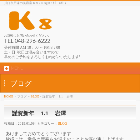
川口市戸塚の美容室 K８ ( k eight / ｹｲ・ｴｲﾄ )
お気軽にお問い合わせください。
TEL 048-296-6222
受付時間 AM 10：00 ～ PM 8：00
土・日･祝日は混み合いますので
早めのご予約をよろしくおねがいいたします!
MENU
ブログ
HOME
» ブログ
»
BLOG
» 謹賀新年 1.1 岩澤
謹賀新年 1.1 岩澤
投稿日：2019.01.09 | カテゴリー：
BLOG
あけましておめでとうございます
皆様には、幸多き新春をお迎えのこととお喜び申し上げます。