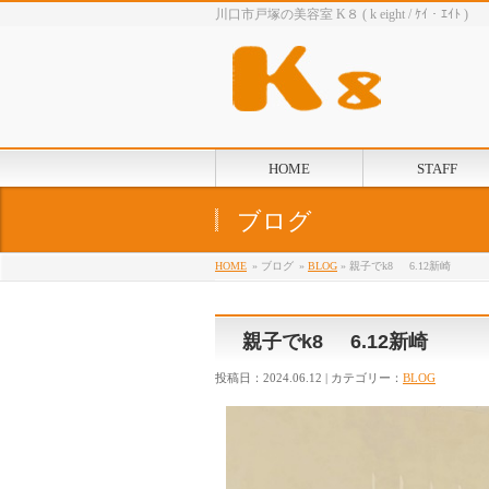
川口市戸塚の美容室 K８ ( k eight / ｹｲ・ｴｲﾄ )
HOME
STAFF
ブログ
HOME
» ブログ
»
BLOG
» 親子でk8 6.12新崎
親子でk8 6.12新崎
投稿日：2024.06.12 | カテゴリー：
BLOG