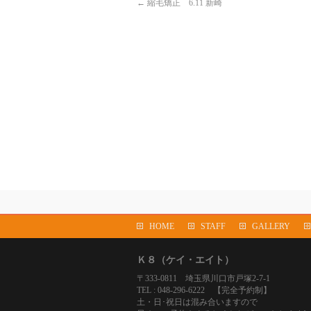
←
縮毛矯正 6.11 新崎
HOME
STAFF
GALLERY
Ｋ８（ケイ・エイト）
〒333-0811 埼玉県川口市戸塚2-7-1
TEL : 048-296-6222 【完全予約制】
土・日･祝日は混み合いますので