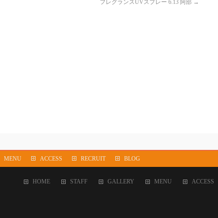
フレグランスUVスプレー 6.13 阿部
→
MENU
ACCESS
RECRUIT
BLOG
HOME
STAFF
GALLERY
MENU
ACCESS