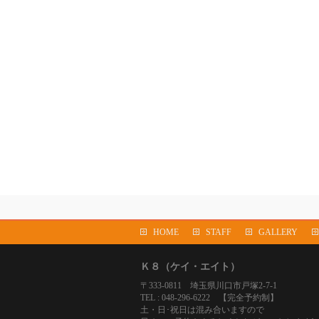
HOME
STAFF
GALLERY
Ｋ８（ケイ・エイト）
〒333-0811 埼玉県川口市戸塚2-7-1
TEL : 048-296-6222 【完全予約制】
土・日･祝日は混み合いますので