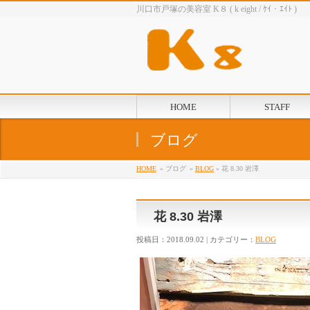
川口市戸塚の美容室 K８ ( k eight / ｹｲ・ｴｲﾄ )
HOME
STAFF
ブログ
HOME
» ブログ
»
BLOG
» 花 8.30 岩澤
花 8.30 岩澤
投稿日：2018.09.02 | カテゴリー：
BLOG