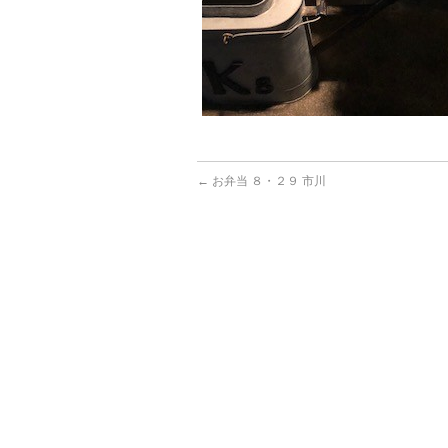
←
お弁当 ８・２９ 市川