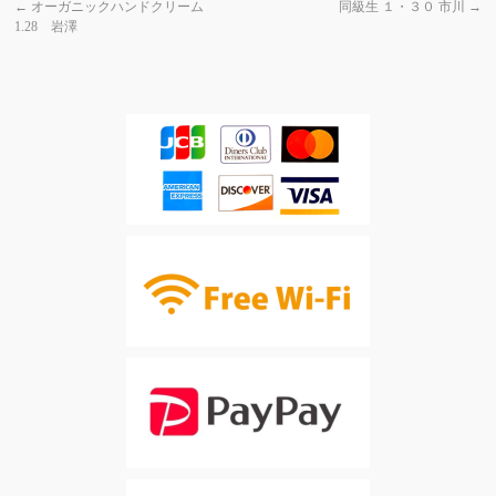
←
オーガニックハンドクリーム
同級生 １・３０ 市川
→
1.28 岩澤