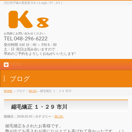
川口市戸塚の美容室 K８ ( k eight / ｹｲ・ｴｲﾄ )
お気軽にお問い合わせください。
TEL 048-296-6222
受付時間 AM 10：00 ～ PM 8：00
土・日･祝日は混み合いますので
早めのご予約をよろしくおねがいいたします!
MENU
ブログ
HOME
» ブログ
»
BLOG
» 縮毛矯正 １・２９ 市川
縮毛矯正 １・２９ 市川
投稿日：2018.02.01 | カテゴリー：
BLOG
縮毛矯正をされたお客様です。
艶が出てお手入れが楽になりとても喜ばれて良かったです。（＾