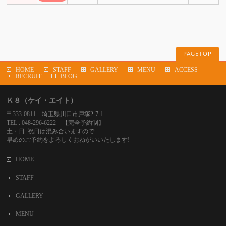
PAGETOP
HOME
STAFF
GALLERY
MENU
ACCESS
RECRUIT
BLOG
Ｋ８（ケイ・エイト）
〒333-0811 埼玉県川口市戸塚2-7-1
TEL : 048-296-6222 【完全予約制】
土・日･祝日は混み合いますので
早めのご予約をよろしくおねがいいたします!
HOME
STAFF
GALLERY
MENU