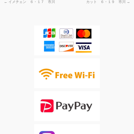
←
イメチェン ６・１７ 市川
カット ６・１９ 市川
→