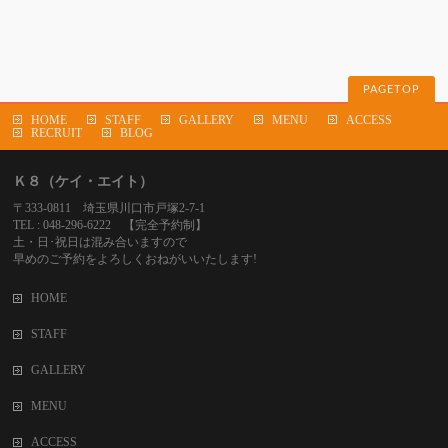
PAGETOP
HOME
STAFF
GALLERY
MENU
ACCESS
RECRUIT
BLOG
Ｋ８（ケイ・エイト）
〒333-0811 埼玉県川口市戸塚2-7-1
TEL : 048-296-6222 【完全予約制】
土・日･祝日は混み合いますので
早めのご予約をよろしくおねがいいたします!
HOME
STAFF
GALLERY
MENU
ACCESS