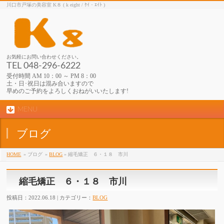
川口市戸塚の美容室 K８ ( k eight / ｹｲ・ｴｲﾄ )
お気軽にお問い合わせください。
TEL 048-296-6222
受付時間 AM 10：00 ～ PM 8：00
土・日･祝日は混み合いますので
早めのご予約をよろしくおねがいいたします!
MENU
ブログ
HOME
» ブログ
»
BLOG
» 縮毛矯正 ６・１８ 市川
縮毛矯正 ６・１８ 市川
投稿日：2022.06.18 | カテゴリー：
BLOG