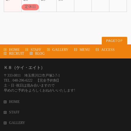
定休日
PAGETOP
HOME
STAFF
GALLERY
MENU
ACCESS
RECRUIT
BLOG
Ｋ８（ケイ・エイト）
〒333-0811 埼玉県川口市戸塚2-7-1
TEL : 048-296-6222 【完全予約制】
土・日･祝日は混み合いますので
早めのご予約をよろしくおねがいいたします!
HOME
STAFF
GALLERY