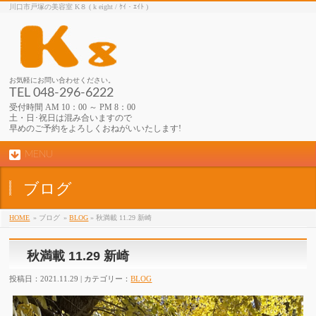
川口市戸塚の美容室 K８ ( k eight / ｹｲ・ｴｲﾄ )
お気軽にお問い合わせください。
TEL 048-296-6222
受付時間 AM 10：00 ～ PM 8：00
土・日･祝日は混み合いますので
早めのご予約をよろしくおねがいいたします!
MENU
ブログ
HOME
» ブログ
»
BLOG
» 秋満載 11.29 新崎
秋満載 11.29 新崎
投稿日：2021.11.29 | カテゴリー：
BLOG