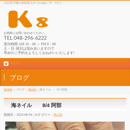
川口市戸塚の美容室 K８ ( k eight / ｹｲ・ｴｲﾄ )
お気軽にお問い合わせください。
TEL 048-296-6222
受付時間 AM 10：00 ～ PM 8：00
土・日･祝日は混み合いますので
早めのご予約をよろしくおねがいいたします!
MENU
ブログ
HOME
» ブログ
»
BLOG
» 海ネイル 8/4 阿部
海ネイル 8/4 阿部
投稿日：2024.08.04 | カテゴリー：
BLOG