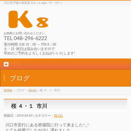
川口市戸塚の美容室 K８ ( k eight / ｹｲ・ｴｲﾄ )
お気軽にお問い合わせください。
TEL 048-296-6222
受付時間 AM 10：00 ～ PM 8：00
土・日･祝日は混み合いますので
早めのご予約をよろしくおねがいいたします!
MENU
ブログ
HOME
» ブログ
»
BLOG
» 桜 ４・１ 市川
桜 ４・１ 市川
投稿日：2019.04.03 | カテゴリー：
BLOG
川口市安行にある密蔵院に行って来ました^_^
とても綺麗でしたが少し遅れました。