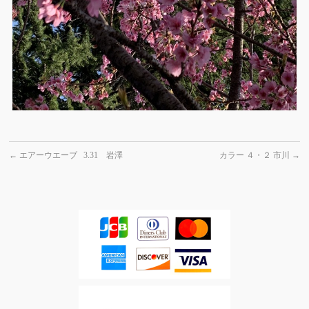
←
エアーウエーブ 3.31 岩澤
カラー ４・２ 市川
→