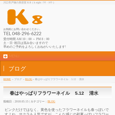
川口市戸塚の美容室 K８ ( k eight / ｹｲ・ｴｲﾄ )
お気軽にお問い合わせください。
TEL 048-296-6222
受付時間 AM 10：00 ～ PM 8：00
土・日･祝日は混み合いますので
早めのご予約をよろしくおねがいいたします!
MENU
ブログ
HOME
» ブログ
»
BLOG
» 春はやっぱりフラワーネイル 5.12 清水
春はやっぱりフラワーネイル 5.12 清水
投稿日：2018.05.15 | カテゴリー：
BLOG
ピンクだけではなく、
黄色を使ったフラワーネイルも春っぽいで
すよね。
サクラも人気ですが、
こんな感じの初夏っぽいフラワー