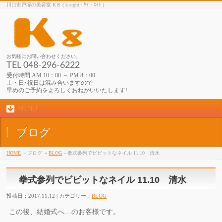
川口市戸塚の美容室 K８ ( k eight / ｹｲ・ｴｲﾄ )
お気軽にお問い合わせください。
TEL 048-296-6222
受付時間 AM 10：00 ～ PM 8：00
土・日･祝日は混み合いますので
早めのご予約をよろしくおねがいいたします!
MENU
ブログ
HOME
» ブログ
»
BLOG
» 拳式参列でビビットなネイル 11.10 清水
拳式参列でビビットなネイル 11.10 清水
投稿日：2017.11.12 | カテゴリー：
BLOG
この後、結婚式へ…のお客様です。