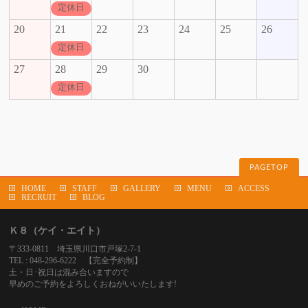
定休日
20
21
22
23
24
25
26
定休日
27
28
29
30
定休日
PAGETOP
HOME
STAFF
GALLERY
MENU
ACCESS
RECRUIT
BLOG
Ｋ８（ケイ・エイト）
〒333-0811 埼玉県川口市戸塚2-7-1
TEL : 048-296-6222 【完全予約制】
土・日･祝日は混み合いますので
早めのご予約をよろしくおねがいいたします!