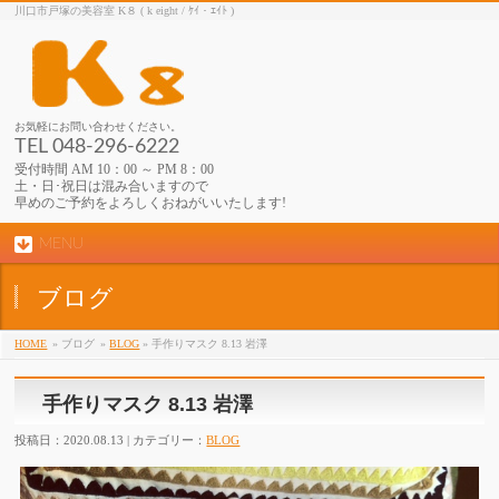
川口市戸塚の美容室 K８ ( k eight / ｹｲ・ｴｲﾄ )
お気軽にお問い合わせください。
TEL 048-296-6222
受付時間 AM 10：00 ～ PM 8：00
土・日･祝日は混み合いますので
早めのご予約をよろしくおねがいいたします!
MENU
ブログ
HOME
» ブログ
»
BLOG
» 手作りマスク 8.13 岩澤
手作りマスク 8.13 岩澤
投稿日：2020.08.13 | カテゴリー：
BLOG