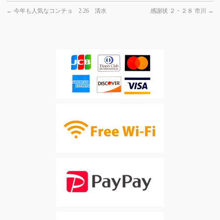
←
今年も人気なコンチョ 2.26 清水
感謝状 ２・２８ 市川
→