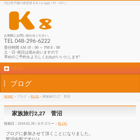
川口市戸塚の美容室 K８ ( k eight / ｹｲ・ｴｲﾄ )
お気軽にお問い合わせください。
TEL 048-296-6222
受付時間 AM 10：00 ～ PM 8：00
土・日･祝日は混み合いますので
早めのご予約をよろしくおねがいいたします!
MENU
ブログ
HOME
» ブログ
»
BLOG
» 家族旅行2,27 菅沼
家族旅行2,27 菅沼
投稿日：2018.02.28 | カテゴリー：
BLOG
ブログに参加させて頂くことになりました。
菅沼由梨です(^^)