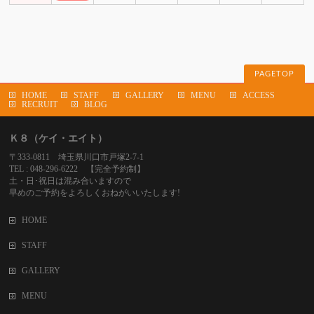
PAGETOP
HOME
STAFF
GALLERY
MENU
ACCESS
RECRUIT
BLOG
Ｋ８（ケイ・エイト）
〒333-0811 埼玉県川口市戸塚2-7-1
TEL : 048-296-6222 【完全予約制】
土・日･祝日は混み合いますので
早めのご予約をよろしくおねがいいたします!
HOME
STAFF
GALLERY
MENU