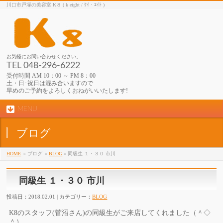
川口市戸塚の美容室 K８ ( k eight / ｹｲ・ｴｲﾄ )
お気軽にお問い合わせください。
TEL 048-296-6222
受付時間 AM 10：00 ～ PM 8：00
土・日･祝日は混み合いますので
早めのご予約をよろしくおねがいいたします!
MENU
ブログ
HOME
» ブログ
»
BLOG
» 同級生 １・３０ 市川
同級生 １・３０ 市川
投稿日：2018.02.01 | カテゴリー：
BLOG
K8のスタッフ(菅沼さん)の同級生がご来店してくれました（＾◇
＾）