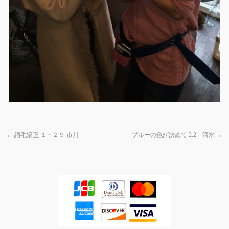
←
縮毛矯正 １・２９ 市川
ブルーの色が決めて 2.2 清水
→