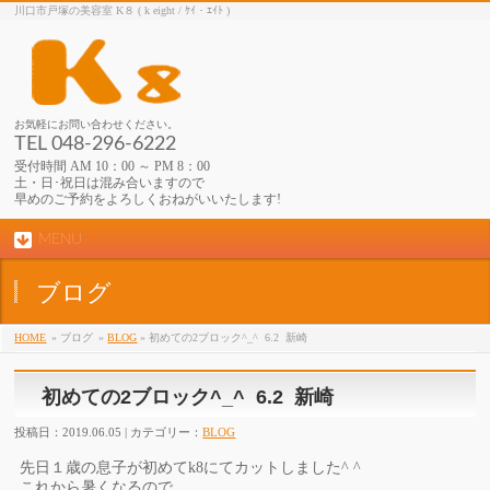
川口市戸塚の美容室 K８ ( k eight / ｹｲ・ｴｲﾄ )
お気軽にお問い合わせください。
TEL 048-296-6222
受付時間 AM 10：00 ～ PM 8：00
土・日･祝日は混み合いますので
早めのご予約をよろしくおねがいいたします!
MENU
ブログ
HOME
» ブログ
»
BLOG
» 初めての2ブロック^_^ 6.2 新崎
初めての2ブロック^_^ 6.2 新崎
投稿日：2019.06.05 | カテゴリー：
BLOG
先日１歳の息子が初めてk8にてカットしました^ ^
これから暑くなるので