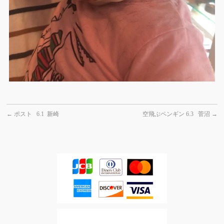
←
ポスト 6.1 新崎
空飛ぶペンギン 6.3 菅沼
→