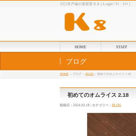
川口市戸塚の美容室 K８ ( k eight / ｹｲ・ｴｲﾄ )
HOME
STAFF
ブログ
HOME
» ブログ
»
BLOG
» 初めてのオムライス 2.18
初めてのオムライス 2.18
投稿日：2024.02.18 | カテゴリー：
BLOG