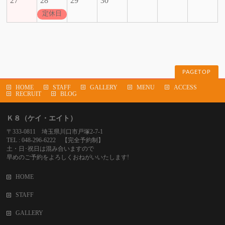
27
28
29
30
定休日
PAGETOP
HOME
STAFF
GALLERY
MENU
ACCESS
RECRUIT
BLOG
Ｋ８（ケイ・エイト）
〒333-0811 埼玉県川口市戸塚2-7-1
TEL : 048-296-6222 【完全予約制】
土・日･祝日は混み合いますので
早めのご予約をよろしくおねがいいたします!
HOME
STAFF
GALLERY