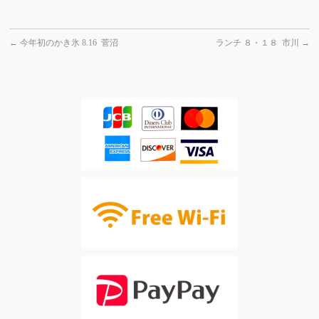
←
今年初のかき氷 8.16 菅沼
ランチ ８・１８ 市川
→