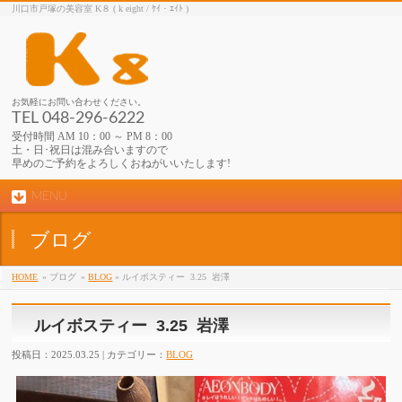
川口市戸塚の美容室 K８ ( k eight / ｹｲ・ｴｲﾄ )
お気軽にお問い合わせください。
TEL 048-296-6222
受付時間 AM 10：00 ～ PM 8：00
土・日･祝日は混み合いますので
早めのご予約をよろしくおねがいいたします!
MENU
ブログ
HOME
» ブログ
»
BLOG
» ルイボスティー 3.25 岩澤
ルイボスティー 3.25 岩澤
投稿日：2025.03.25 | カテゴリー：
BLOG