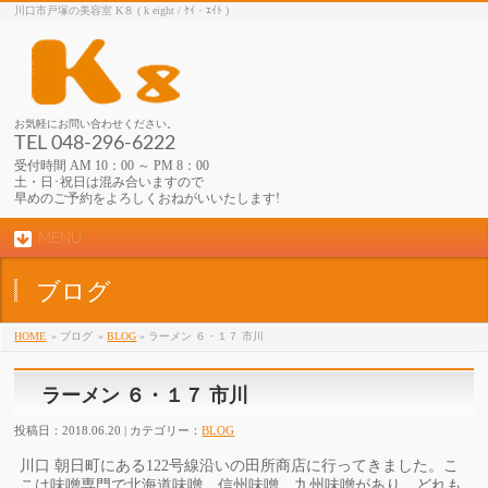
川口市戸塚の美容室 K８ ( k eight / ｹｲ・ｴｲﾄ )
お気軽にお問い合わせください。
TEL 048-296-6222
受付時間 AM 10：00 ～ PM 8：00
土・日･祝日は混み合いますので
早めのご予約をよろしくおねがいいたします!
MENU
ブログ
HOME
» ブログ
»
BLOG
» ラーメン ６・１７ 市川
ラーメン ６・１７ 市川
投稿日：2018.06.20 | カテゴリー：
BLOG
川口 朝日町にある122号線沿いの田所商店に行ってきました。
こ
こは味噌専門で北海道味噌、信州味噌、九州味噌があり、
どれも