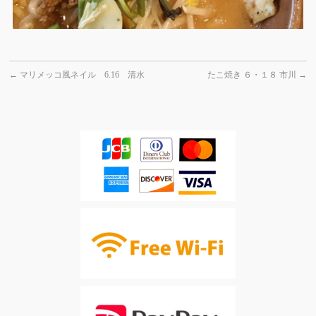
←
マリメッコ風ネイル 6.16 清水
たこ焼き ６・１８ 市川
→