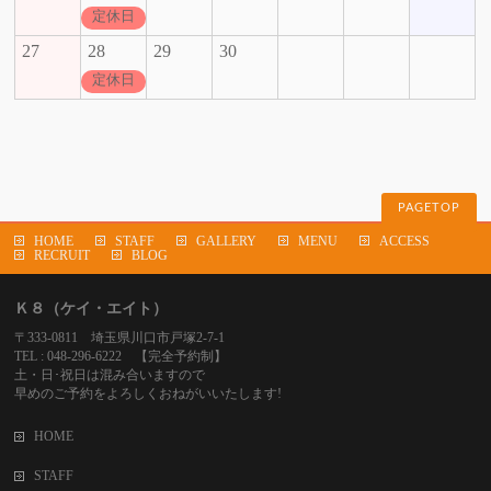
定休日
27
28
29
30
定休日
PAGETOP
HOME
STAFF
GALLERY
MENU
ACCESS
RECRUIT
BLOG
Ｋ８（ケイ・エイト）
〒333-0811 埼玉県川口市戸塚2-7-1
TEL : 048-296-6222 【完全予約制】
土・日･祝日は混み合いますので
早めのご予約をよろしくおねがいいたします!
HOME
STAFF