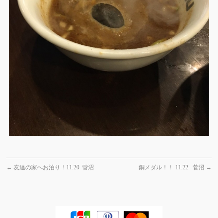
←
友達の家へお泊り！11.20 菅沼
銅メダル！！ 11.22 菅沼
→