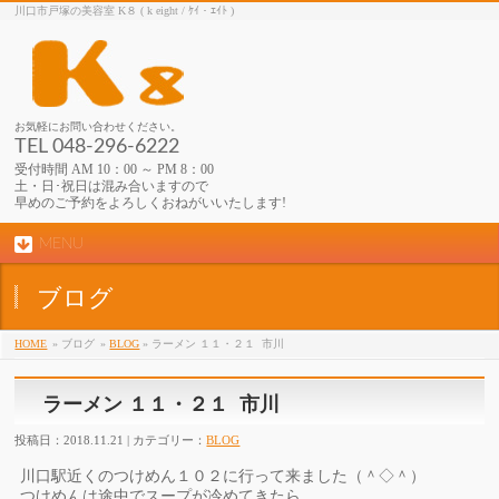
川口市戸塚の美容室 K８ ( k eight / ｹｲ・ｴｲﾄ )
お気軽にお問い合わせください。
TEL 048-296-6222
受付時間 AM 10：00 ～ PM 8：00
土・日･祝日は混み合いますので
早めのご予約をよろしくおねがいいたします!
MENU
ブログ
HOME
» ブログ
»
BLOG
» ラーメン １１・２１ 市川
ラーメン １１・２１ 市川
投稿日：2018.11.21 | カテゴリー：
BLOG
川口駅
近くのつけめん１０２に行って来ました（＾◇＾）
つけめんは途中でスープが冷めてきたら