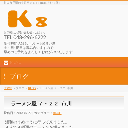
川口市戸塚の美容室 K８ ( k eight / ｹｲ・ｴｲﾄ )
お気軽にお問い合わせください。
TEL 048-296-6222
受付時間 AM 10：00 ～ PM 8：00
土・日･祝日は混み合いますので
早めのご予約をよろしくおねがいいたします!
MENU
ブログ
HOME
» ブログ
»
BLOG
» ラーメン屋 ７・２２ 市川
ラーメン屋 ７・２２ 市川
投稿日：2018.07.27 | カテゴリー：
BLOG
浦和のまめぞうに行って来ました。
４人で４種類のラーメンを頼みました