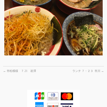
←
市松模様 ７.21 岩澤
ランチ ７・２３ 市川
→