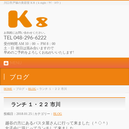
川口市戸塚の美容室 K８ ( k eight / ｹｲ・ｴｲﾄ )
お気軽にお問い合わせください。
TEL 048-296-6222
受付時間 AM 10：00 ～ PM 8：00
土・日･祝日は混み合いますので
早めのご予約をよろしくおねがいいたします!
MENU
ブログ
HOME
» ブログ
»
BLOG
» ランチ １・２２ 市川
ランチ １・２２ 市川
投稿日：2018.01.25 | カテゴリー：
BLOG
越谷の方にあるパスタ屋さんに行って来ました（＾◇＾）
女子会に混じってランチして来ました。