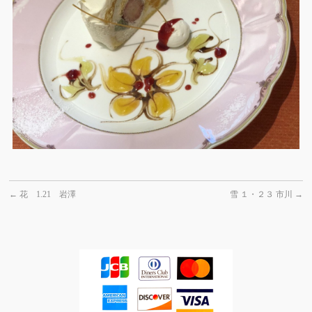
←
花 1.21 岩澤
雪 １・２３ 市川
→