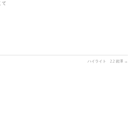
くて
ハイライト 2.2 岩澤
→