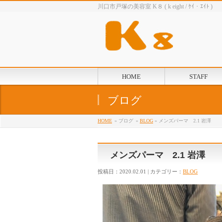
川口市戸塚の美容室 K８ ( k eight / ｹｲ・ｴｲﾄ )
HOME
STAFF
ブログ
HOME
» ブログ
»
BLOG
» メンズパーマ 2.1 岩澤
メンズパーマ 2.1 岩澤
投稿日：2020.02.01 | カテゴリー：
BLOG