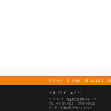
HOME
STAFF
GALLERY
Ｋ８（ケイ・エイト）
〒333-0811 埼玉県川口市戸塚2-7-1
TEL : 048-296-6222 【完全予約制】
土・日･祝日は混み合いますので