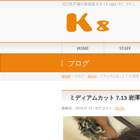
川口市戸塚の美容室 K８ ( k eight / ｹｲ・ｴｲﾄ )
HOME
STAFF
ブログ
HOME
» ブログ
»
BLOG
» ミディアムカット 7.13 岩澤
ミディアムカット 7.13 岩澤
投稿日：2019.07.15 | カテゴリー：
BLOG