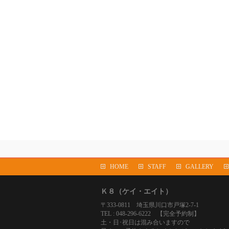
HOME
STAFF
GALLERY
Ｋ８（ケイ・エイト）
〒333-0811 埼玉県川口市戸塚2-7-1
TEL : 048-296-6222 【完全予約制】
土・日･祝日は混み合いますので