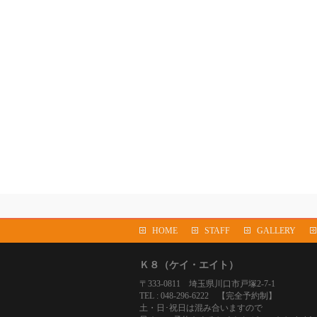
HOME
STAFF
GALLERY
Ｋ８（ケイ・エイト）
〒333-0811 埼玉県川口市戸塚2-7-1
TEL : 048-296-6222 【完全予約制】
土・日･祝日は混み合いますので