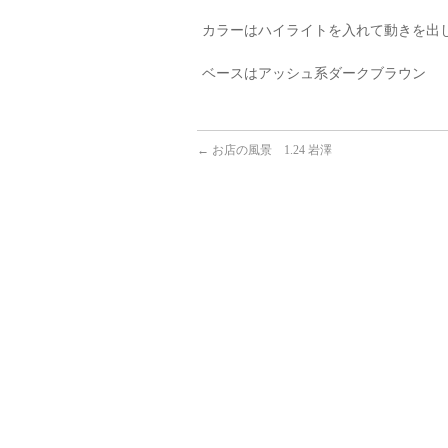
カラーはハイライトを入れて動きを出
ベースはアッシュ系ダークブラウン
←
お店の風景 1.24 岩澤