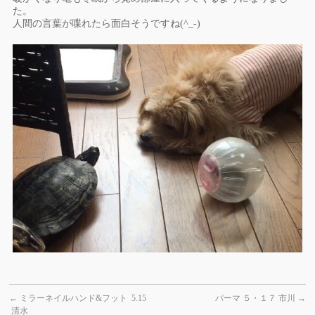
た。
人間の言葉が喋れたら面白そうですね(^_-)
←
ミラーネイルハンド&フット 5.15
パーマ ５・１７ 市川
→
清水