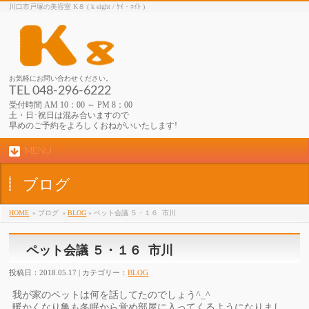
川口市戸塚の美容室 K８ ( k eight / ｹｲ・ｴｲﾄ )
お気軽にお問い合わせください。
TEL 048-296-6222
受付時間 AM 10：00 ～ PM 8：00
土・日･祝日は混み合いますので
早めのご予約をよろしくおねがいいたします!
MENU
ブログ
HOME
» ブログ
»
BLOG
» ペット会議 ５・１６ 市川
ペット会議 ５・１６ 市川
投稿日：2018.05.17 | カテゴリー：
BLOG
我が家のペットは何を話してたのでしょう^_^
暖かくなり亀も冬眠から覚め部屋に入ってくるようになりまし