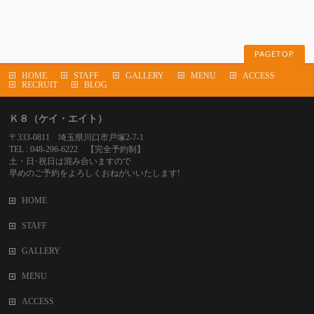
PAGETOP
HOME
STAFF
GALLERY
MENU
ACCESS
RECRUIT
BLOG
Ｋ８（ケイ・エイト）
〒333-0811 埼玉県川口市戸塚2-7-1
TEL : 048-296-6222 【完全予約制】
土・日･祝日は混み合いますので
早めのご予約をよろしくおねがいいたします!
HOME
STAFF
GALLERY
MENU
ACCESS