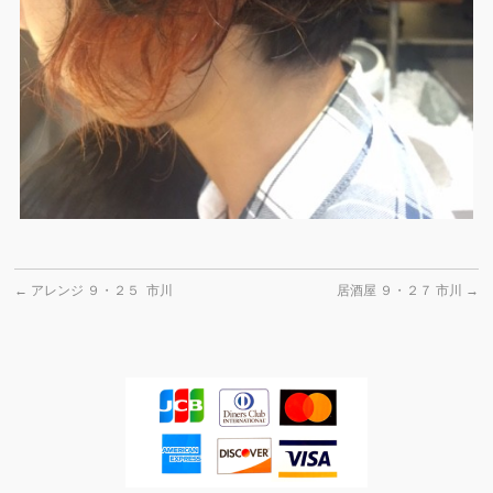
←
アレンジ ９・２５ 市川
居酒屋 ９・２７ 市川
→