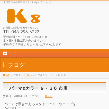
川口市戸塚の美容室 K８ ( k eight / ｹｲ・ｴｲﾄ )
お気軽にお問い合わせください。
TEL 048-296-6222
受付時間 AM 10：00 ～ PM 8：00
土・日･祝日は混み合いますので
早めのご予約をよろしくおねがいいたします!
MENU
ブログ
HOME
» ブログ
»
BLOG
» パーマ&カラー ９・２６ 市川
パーマ&カラー ９・２６ 市川
投稿日：2018.09.29 | カテゴリー：
BLOG
パーマは動きのあるスタイルでエアウェーブを
かけました。