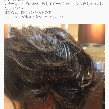
カラーはサイドの内側に秋をイメージしたオレンジ色を入れまし
た
（＾◇＾）
運動会&ハロウィン
があるので
イメチェンが出来て良かったです(^｡^)