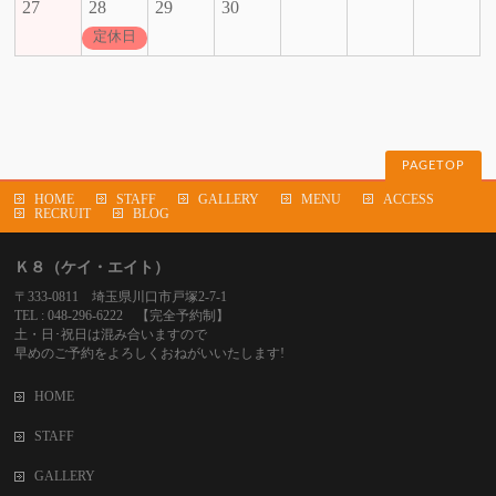
27
28
29
30
定休日
PAGETOP
HOME
STAFF
GALLERY
MENU
ACCESS
RECRUIT
BLOG
Ｋ８（ケイ・エイト）
〒333-0811 埼玉県川口市戸塚2-7-1
TEL : 048-296-6222 【完全予約制】
土・日･祝日は混み合いますので
早めのご予約をよろしくおねがいいたします!
HOME
STAFF
GALLERY