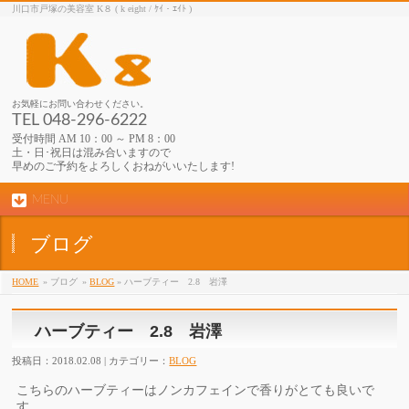
川口市戸塚の美容室 K８ ( k eight / ｹｲ・ｴｲﾄ )
お気軽にお問い合わせください。
TEL 048-296-6222
受付時間 AM 10：00 ～ PM 8：00
土・日･祝日は混み合いますので
早めのご予約をよろしくおねがいいたします!
MENU
ブログ
HOME
» ブログ
»
BLOG
» ハーブティー 2.8 岩澤
ハーブティー 2.8 岩澤
投稿日：2018.02.08 | カテゴリー：
BLOG
こちらのハーブティーはノンカフェインで香りがとても良いで
す。