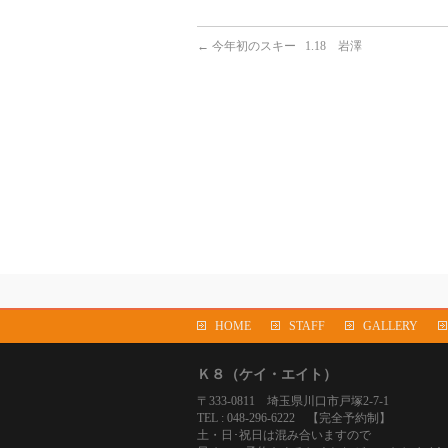
←
今年初のスキー 1.18 岩澤
HOME
STAFF
GALLERY
Ｋ８（ケイ・エイト）
〒333-0811 埼玉県川口市戸塚2-7-1
TEL : 048-296-6222 【完全予約制】
土・日･祝日は混み合いますので