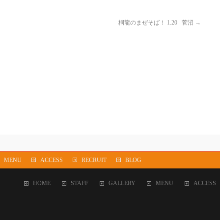
桐龍のまぜそば！ 1.20 菅沼
→
MENU
ACCESS
RECRUIT
BLOG
HOME
STAFF
GALLERY
MENU
ACCESS