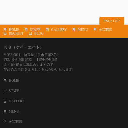
PAGETOP
HOME
STAFF
GALLERY
MENU
ACCESS
RECRUIT
BLOG
Ｋ８（ケイ・エイト）
〒333-0811 埼玉県川口市戸塚2-7-1
TEL : 048-296-6222 【完全予約制】
土・日･祝日は混み合いますので
早めのご予約をよろしくおねがいいたします!
HOME
STAFF
GALLERY
MENU
ACCESS