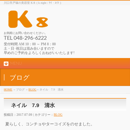
川口市戸塚の美容室 K８ ( k eight / ｹｲ・ｴｲﾄ )
お気軽にお問い合わせください。
TEL 048-296-6222
受付時間 AM 10：00 ～ PM 8：00
土・日･祝日は混み合いますので
早めのご予約をよろしくおねがいいたします!
MENU
ブログ
HOME
» ブログ
»
BLOG
» ネイル 7.9 清水
ネイル 7.9 清水
投稿日：2017.07.09 | カテゴリー：
BLOG
夏らしく、コンチョやターコイズをのせました。