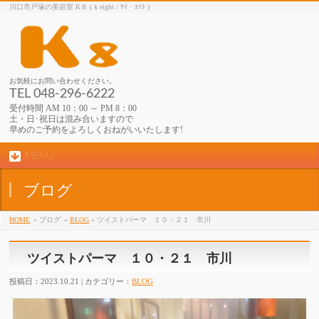
川口市戸塚の美容室 K８ ( k eight / ｹｲ・ｴｲﾄ )
お気軽にお問い合わせください。
TEL 048-296-6222
受付時間 AM 10：00 ～ PM 8：00
土・日･祝日は混み合いますので
早めのご予約をよろしくおねがいいたします!
MENU
ブログ
HOME
» ブログ
»
BLOG
» ツイストパーマ １０・２１ 市川
ツイストパーマ １０・２１ 市川
投稿日：2023.10.21 | カテゴリー：
BLOG