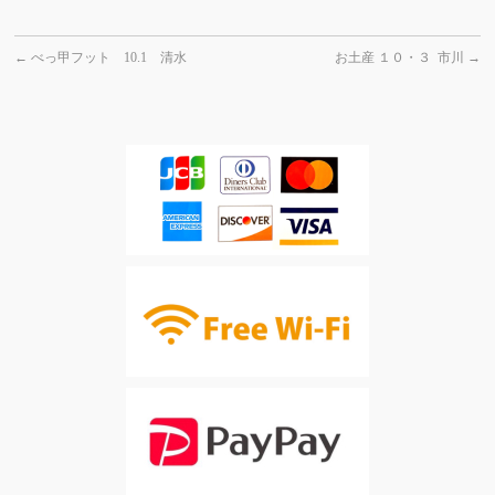
←
べっ甲フット 10.1 清水
お土産 １０・３ 市川
→