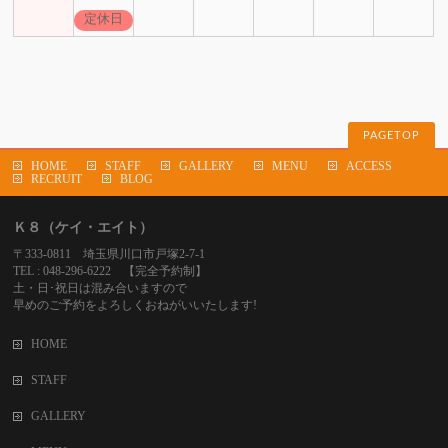
定休日
PAGETOP
HOME
STAFF
GALLERY
MENU
ACCESS
RECRUIT
BLOG
Ｋ８（ケイ・エイト）
〒333-0811 埼玉県川口市戸塚2-7-1
TEL : 048-296-6222 【完全予約制】
土・日･祝日は混み合いますので
早めのご予約をよろしくおねがいいたします!
HOME
STAFF
GALLERY