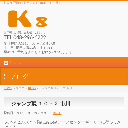
川口市戸塚の美容室 K８ ( k eight / ｹｲ・ｴｲﾄ )
お気軽にお問い合わせください。
TEL 048-296-6222
受付時間 AM 10：00 ～ PM 8：00
土・日･祝日は混み合いますので
早めのご予約をよろしくおねがいいたします!
MENU
ブログ
HOME
» ブログ
»
BLOG
» ジャンプ展 １０・２ 市川
ジャンプ展 １０・２ 市川
投稿日：2017.10.03 | カテゴリー：
BLOG
六本木ヒルズ５２階にある森アーツセンターギャリーに行って来
ま
した。