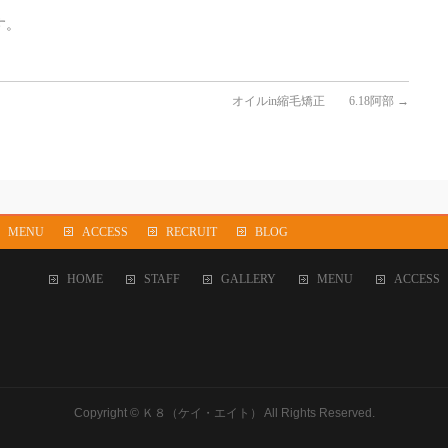
す。
オイルin縮毛矯正 6.18阿部
→
MENU
ACCESS
RECRUIT
BLOG
HOME
STAFF
GALLERY
MENU
ACCESS
Copyright ©
Ｋ８（ケイ・エイト）
All Rights Reserved.