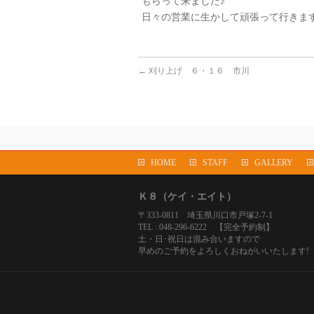
もらって来ました♪
日々の営業に生かして頑張って行きま
←
刈り上げ ６・１６ 市川
HOME
STAFF
GALLERY
Ｋ８（ケイ・エイト）
〒333-0811 埼玉県川口市戸塚2-7-1
TEL : 048-296-6222 【完全予約制】
土・日･祝日は混み合いますので
早めのご予約をよろしくおねがいいたします!