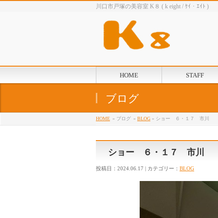
川口市戸塚の美容室 K８ ( k eight / ｹｲ・ｴｲﾄ )
HOME
STAFF
ブログ
HOME
» ブログ
»
BLOG
» ショー ６・１７ 市川
ショー ６・１７ 市川
投稿日：2024.06.17 | カテゴリー：
BLOG