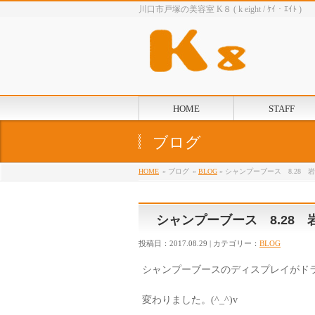
川口市戸塚の美容室 K８ ( k eight / ｹｲ・ｴｲﾄ )
HOME
STAFF
ブログ
HOME
» ブログ
»
BLOG
» シャンプーブース 8.28 
シャンプーブース 8.28 
投稿日：2017.08.29 | カテゴリー：
BLOG
シャンプーブースのディスプレイがド
変わりました。(^_^)v