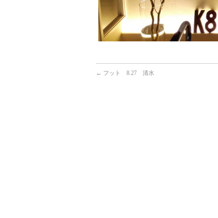
←
フット 8.27 清水