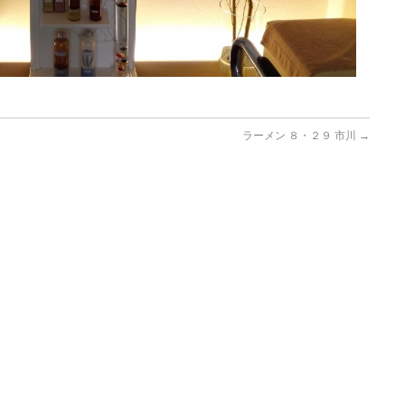
ラーメン ８・２９ 市川
→