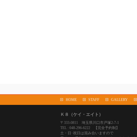
HOME
STAFF
GALLERY
Ｋ８（ケイ・エイト）
〒333-0811 埼玉県川口市戸塚2-7-1
TEL : 048-296-6222 【完全予約制】
土・日･祝日は混み合いますので