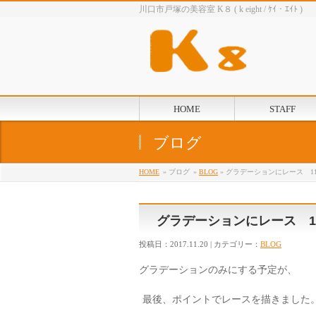
川口市戸塚の美容室 K８ ( k eight / ｹｲ・ｴｲﾄ )
HOME
STAFF
ブログ
HOME
» ブログ
»
BLOG
» グラデーションにレース 11
グラデーションにレース 11
投稿日：2017.11.20 | カテゴリー：
BLOG
グラデーションのみにする予定が、
最後、ポイントでレースを描きました