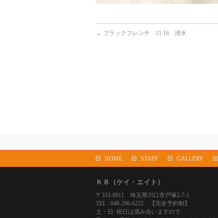
←
ブラックフレンチ 11.16 清水
HOME
STAFF
GALLERY
Ｋ８（ケイ・エイト）
〒333-0811 埼玉県川口市戸塚2-7-1
TEL : 048-296-6222 【完全予約制】
土・日･祝日は混み合いますので