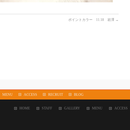
ポイントカラー 11.18 岩澤
→
MENU
ACCESS
RECRUIT
BLOG
HOME
STAFF
GALLERY
MENU
ACCESS