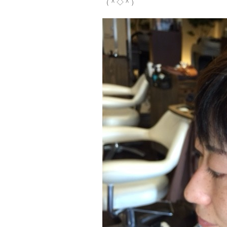
（＾◇＾）