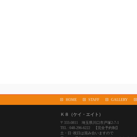
HOME
STAFF
GALLERY
Ｋ８（ケイ・エイト）
〒333-0811 埼玉県川口市戸塚2-7-1
TEL : 048-296-6222 【完全予約制】
土・日･祝日は混み合いますので