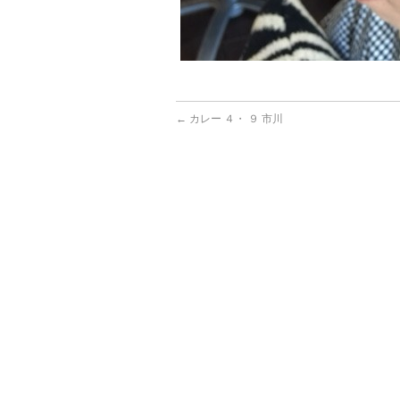
←
カレー ４・ ９ 市川