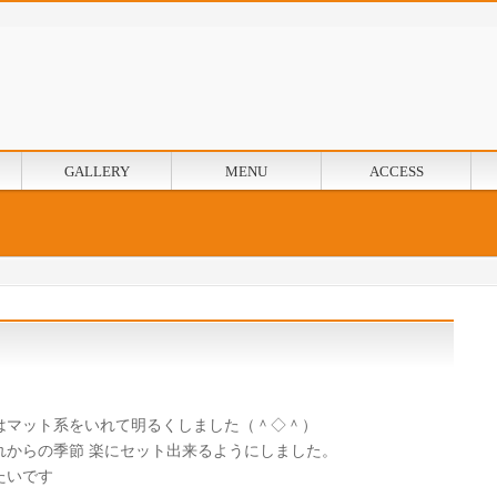
GALLERY
MENU
ACCESS
はマット系をいれて明るくし
ました（＾◇＾）
れからの季節 楽にセット出来るようにしました。
たいです