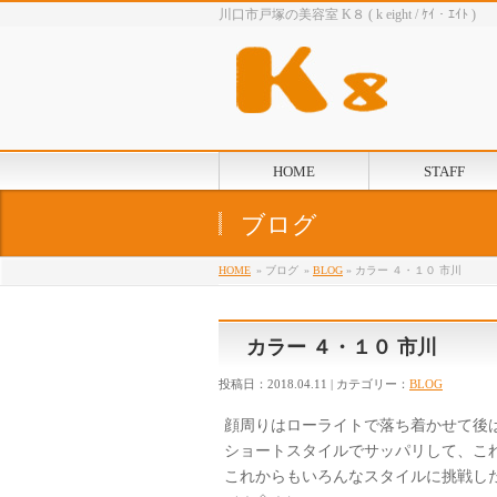
川口市戸塚の美容室 K８ ( k eight / ｹｲ・ｴｲﾄ )
HOME
STAFF
ブログ
HOME
» ブログ
»
BLOG
» カラー ４・１０ 市川
カラー ４・１０ 市川
投稿日：2018.04.11 | カテゴリー：
BLOG
顔周りはローライトで落ち着かせて後
ショートスタイルでサッパリして、こ
これからもいろんなスタイルに挑戦し