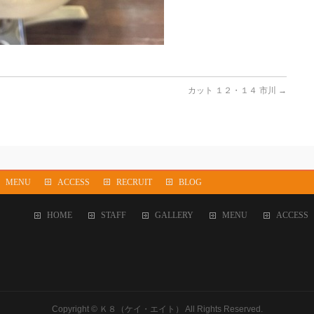
カット １２・１４ 市川
→
MENU
ACCESS
RECRUIT
BLOG
HOME
STAFF
GALLERY
MENU
ACCESS
Copyright ©
Ｋ８（ケイ・エイト）
All Rights Reserved.