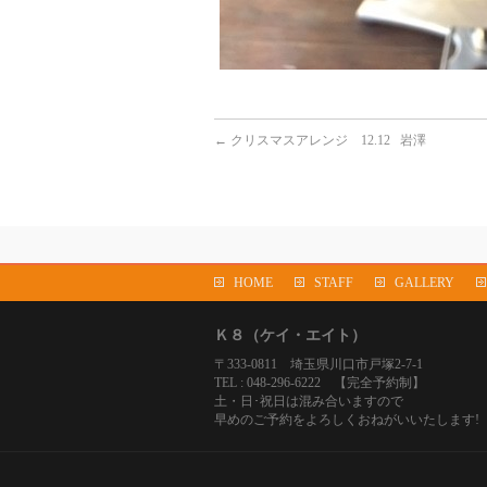
←
クリスマスアレンジ 12.12 岩澤
HOME
STAFF
GALLERY
Ｋ８（ケイ・エイト）
〒333-0811 埼玉県川口市戸塚2-7-1
TEL : 048-296-6222 【完全予約制】
土・日･祝日は混み合いますので
早めのご予約をよろしくおねがいいたします!