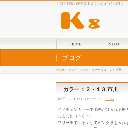
川口市戸塚の美容室 K８ ( k eight / ｹｲ・ｴｲﾄ )
HOME
STAFF
ブログ
HOME
» ブログ
»
BLOG
» カラー １２・１３ 市川
カラー １２・１３ 市川
投稿日：2018.12.15 | カテゴリー：
BLOG
イメチェンカラーで毛先だけ入れる裾
しました（＾◇＾）
ブリーチで明るくしてピンク系を入れ