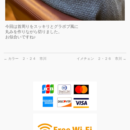
今回は首周りをスッキリとグラボブ風に
丸みを作りながら切りました。
お似合いですね♪
←
カラー ２・２４ 市川
イメチェン ２・２６ 市川
→