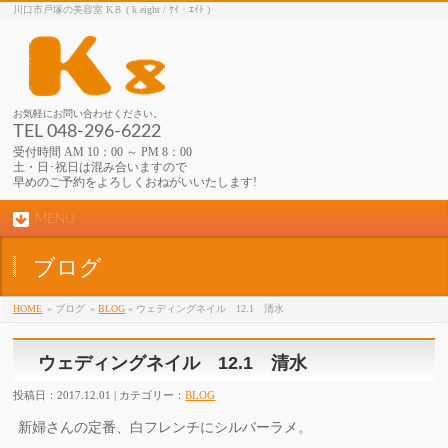
川口市戸塚の美容室 K８ ( k eight / ｹｲ・ｴｲﾄ )
お気軽にお問い合わせください。
TEL 048-296-6222
受付時間 AM 10：00 ～ PM 8：00
土・日･祝日は混み合いますので
早めのご予約をよろしくおねがいいたします!
MENU
ブログ
HOME
» ブログ
»
BLOG
» ウェディングネイル 12.1 清水
ウェディングネイル 12.1 清水
投稿日：2017.12.01 | カテゴリー：
BLOG
新婦さんの定番、白フレンチにシルバーラメ。