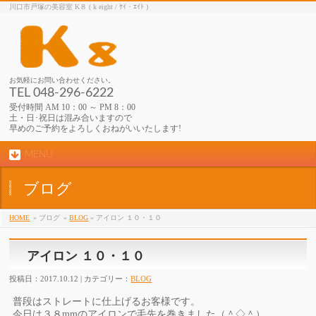
川口市戸塚の美容室 K８ ( k eight / ｹｲ・ｴｲﾄ )
お気軽にお問い合わせください。
TEL 048-296-6222
受付時間 AM 10：00 ～ PM 8：00
土・日･祝日は混み合いますので
早めのご予約をよろしくおねがいいたします!
MENU
ブログ
HOME
» ブログ
»
BLOG
» アイロン １０・１０
アイロン １０・１０
投稿日：2017.10.12 | カテゴリー：
BLOG
普段はストレートに仕上げるお客様です。
今日は３８mmのアイロンで毛先を巻きました（＾◇＾）