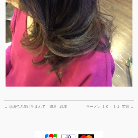
←
瑠璃色の星に生まれて 10.9 岩澤
ラーメン １０・１１ 市川
→