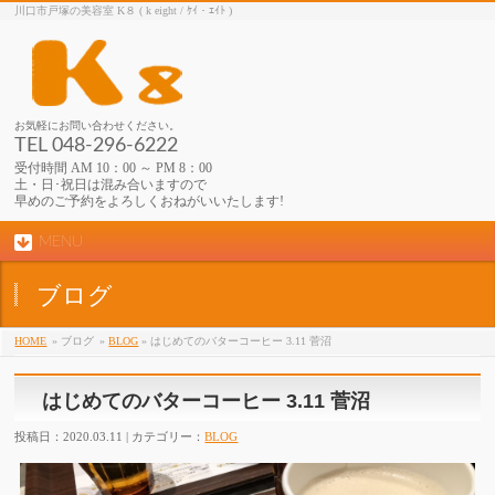
川口市戸塚の美容室 K８ ( k eight / ｹｲ・ｴｲﾄ )
お気軽にお問い合わせください。
TEL 048-296-6222
受付時間 AM 10：00 ～ PM 8：00
土・日･祝日は混み合いますので
早めのご予約をよろしくおねがいいたします!
MENU
ブログ
HOME
» ブログ
»
BLOG
» はじめてのバターコーヒー 3.11 菅沼
はじめてのバターコーヒー 3.11 菅沼
投稿日：2020.03.11 | カテゴリー：
BLOG