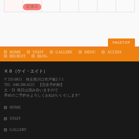
定休日
PAGETOP
HOME
STAFF
GALLERY
MENU
ACCESS
RECRUIT
BLOG
Ｋ８（ケイ・エイト）
〒333-0811 埼玉県川口市戸塚2-7-1
TEL : 048-296-6222 【完全予約制】
土・日･祝日は混み合いますので
早めのご予約をよろしくおねがいいたします!
HOME
STAFF
GALLERY