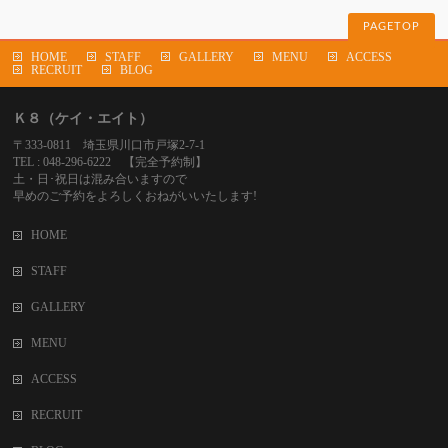
PAGETOP
HOME
STAFF
GALLERY
MENU
ACCESS
RECRUIT
BLOG
Ｋ８（ケイ・エイト）
〒333-0811 埼玉県川口市戸塚2-7-1
TEL : 048-296-6222 【完全予約制】
土・日･祝日は混み合いますので
早めのご予約をよろしくおねがいいたします!
HOME
STAFF
GALLERY
MENU
ACCESS
RECRUIT