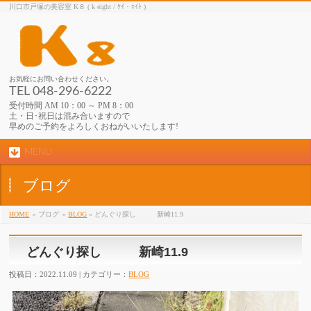
川口市戸塚の美容室 K８ ( k eight / ｹｲ・ｴｲﾄ )
お気軽にお問い合わせください。
TEL 048-296-6222
受付時間 AM 10：00 ～ PM 8：00
土・日･祝日は混み合いますので
早めのご予約をよろしくおねがいいたします!
MENU
ブログ
HOME
» ブログ
»
BLOG
» どんぐり探し 新崎11.9
どんぐり探し 新崎11.9
投稿日：2022.11.09 | カテゴリー：
BLOG