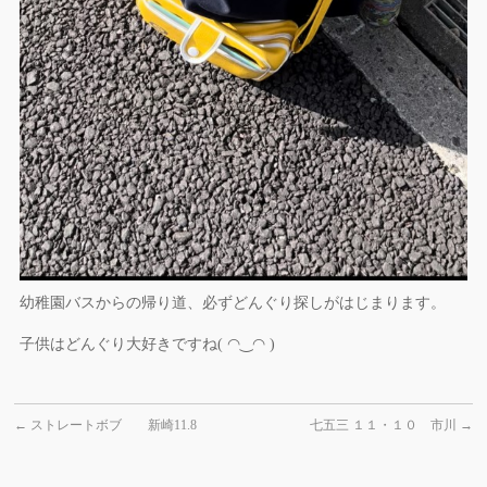
幼稚園バスからの帰り道、必ずどんぐり探しがはじまります。
子供はどんぐり大好きですね( ◠‿◠ )
←
ストレートボブ 新崎11.8
七五三 １１・１０ 市川
→