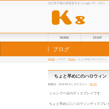
川口市戸塚の美容室 K８ ( k eight / ｹｲ・ｴｲﾄ )
HOME
STAFF
ブログ
HOME
» ブログ
»
BLOG
» ちょと早めにのハロウ
ちょと早めにのハロウ
投稿日：2018.09.12 | カテゴリー：
BLOG
シャンプー台のディスプレイです。
ちょと早めににハロウィン
ディスプレ