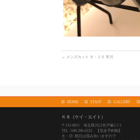
←
メンズカット ９・１０ 市川
HOME
STAFF
GALLERY
Ｋ８（ケイ・エイト）
〒333-0811 埼玉県川口市戸塚2-7-1
TEL : 048-296-6222 【完全予約制】
土・日･祝日は混み合いますので