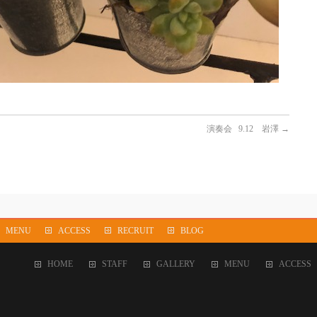
演奏会 9.12 岩澤
→
MENU
ACCESS
RECRUIT
BLOG
HOME
STAFF
GALLERY
MENU
ACCESS