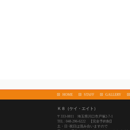
HOME
STAFF
GALLERY
Ｋ８（ケイ・エイト）
〒333-0811 埼玉県川口市戸塚2-7-1
TEL : 048-296-6222 【完全予約制】
土・日･祝日は混み合いますので