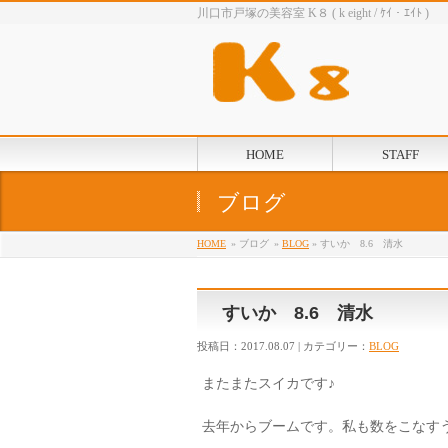
川口市戸塚の美容室 K８ ( k eight / ｹｲ・ｴｲﾄ )
HOME
STAFF
ブログ
HOME
» ブログ
»
BLOG
» すいか 8.6 清水
すいか 8.6 清水
投稿日：2017.08.07 | カテゴリー：
BLOG
またまたスイカです♪
去年からブームです。私も数をこなす