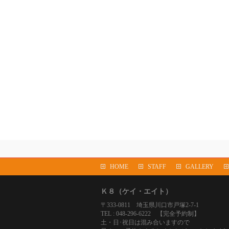
HOME
STAFF
GALLERY
Ｋ８（ケイ・エイト）
〒333-0811 埼玉県川口市戸塚2-7-1
TEL : 048-296-6222 【完全予約制】
土・日･祝日は混み合いますので