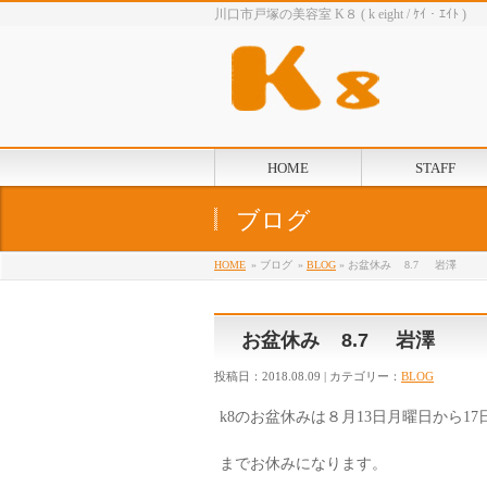
川口市戸塚の美容室 K８ ( k eight / ｹｲ・ｴｲﾄ )
HOME
STAFF
ブログ
HOME
» ブログ
»
BLOG
» お盆休み 8.7 岩澤
お盆休み 8.7 岩澤
投稿日：2018.08.09 | カテゴリー：
BLOG
k8のお盆休みは８月13日月曜日から17
までお休みになります。