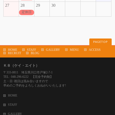
27
28
29
30
定休日
PAGETOP
HOME
STAFF
GALLERY
MENU
ACCESS
RECRUIT
BLOG
Ｋ８（ケイ・エイト）
〒333-0811 埼玉県川口市戸塚2-7-1
TEL : 048-296-6222 【完全予約制】
土・日･祝日は混み合いますので
早めのご予約をよろしくおねがいいたします!
HOME
STAFF
GALLERY